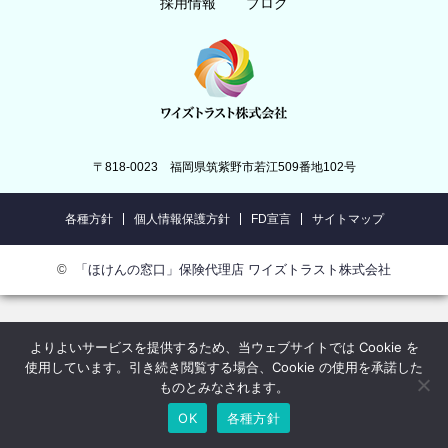
採用情報
ブログ
〒818-0023 福岡県筑紫野市若江509番地102号
各種方針
個人情報保護方針
FD宣言
サイトマップ
©
「ほけんの窓口」保険代理店 ワイズトラスト株式会社
よりよいサービスを提供するため、当ウェブサイトでは Cookie を
使用しています。引き続き閲覧する場合、Cookie の使用を承諾した
ものとみなされます。
OK
各種方針
MENU
HOME
TOP
NEWS